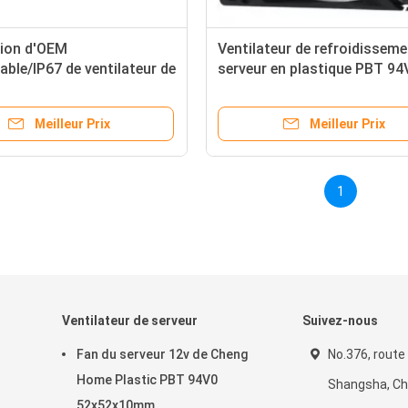
ion d'OEM
Ventilateur de refroidisseme
ble/IP67 de ventilateur de
serveur en plastique PBT 94
étection de vitesse IP55
avec roulement à manches
Meilleur Prix
Meilleur Prix
1
Ventilateur de serveur
Suivez-nous
Fan du serveur 12v de Cheng
No.376, route
Home Plastic PBT 94V0
Shangsha, Ch
52x52x10mm