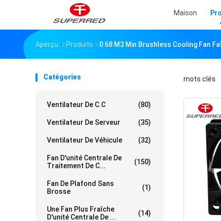
Maison
Pr
Aperçu
Produits
0 68 M3 Min Brushless Cooling Fan Fa
Catégories
mots clés
「
Ventilateur De C.C
(80)
Ventilateur De Serveur
(35)
Ventilateur De Véhicule
(32)
Fan D'unité Centrale De
(150)
Traitement De C...
Fan De Plafond Sans
(1)
Brosse
Une Fan Plus Fraîche
(14)
D'unité Centrale De ...