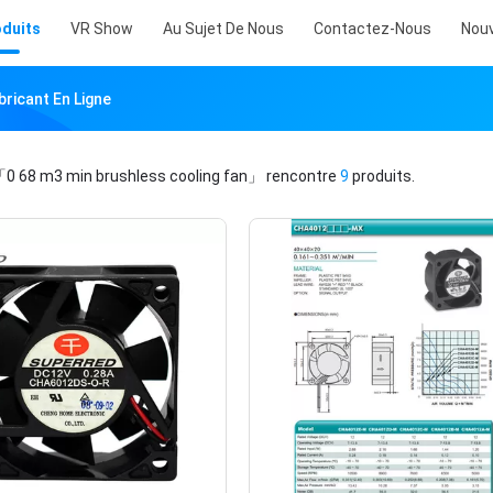
oduits
VR Show
Au Sujet De Nous
Contactez-Nous
Nouv
bricant En Ligne
0 68 m3 min brushless cooling fan」
rencontre
9
produits.