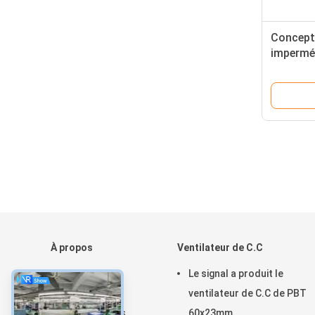
Concept
imperméa
C.C de d
À propos
Ventilateur de C.C
Maison
Le signal a produit le
Produits
ventilateur de C.C de PBT
Au sujet de nous
60x23mm