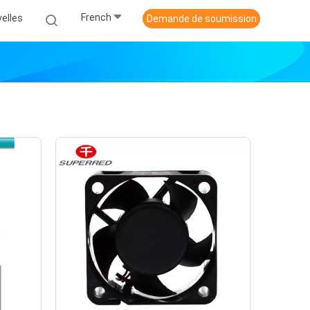
French
elles
Demande de soumission