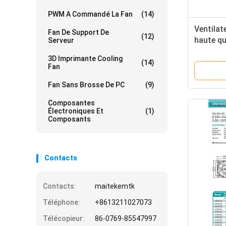
PWM A Commandé La Fan
(14)
Ventilat
Fan De Support De
(12)
haute qu
Serveur
3D Imprimante Cooling
(14)
Fan
Fan Sans Brosse De PC
(9)
Composantes
Électroniques Et
(1)
Composants
Contacts
Contacts:
maitekemtk
Téléphone:
+8613211027073
Télécopieur:
86-0769-85547997