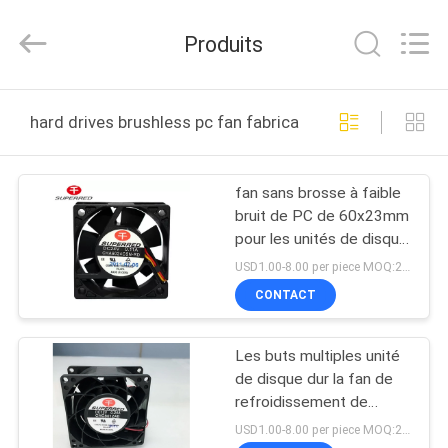
2026
Cheng
Home
Produits
Electronics
Co.,Ltd.
All
Rights
Reserved.
MAISON
hard drives brushless pc fan fabrication en ligne
PRODUITS
fan sans brosse à faible
bruit de PC de 60x23mm
VR
pour les unités de disque
SHOW
dur
USD1.00-8.00 per piece MOQ:2000 PCs
CONTACT
AU
Les buts multiples unité
SUJET
de disque dur la fan de
DE
refroidissement de
refroidisseur d'unité
NOUS
USD1.00-8.00 per piece MOQ:2000 PCs