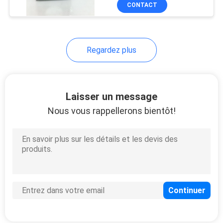
centrale de traitement
CONTACT
de 80x80x38mm
VISITE
D'USINE
Regardez plus
CONTRÔLE
DE
Laisser un message
QUALITÉ
Nous vous rappellerons bientôt!
CONTACTEZ-
NOUS
NOUVELLES
DEMANDEZ