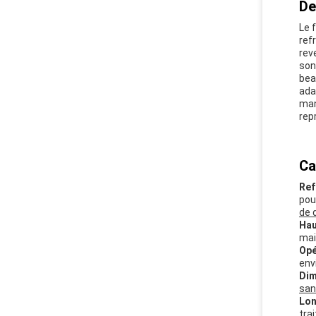
De
Le 
ref
rev
son
bea
ada
man
rep
Ca
Ref
pou
de 
Haut
mai
Opé
env
Dim
san
Lon
tra