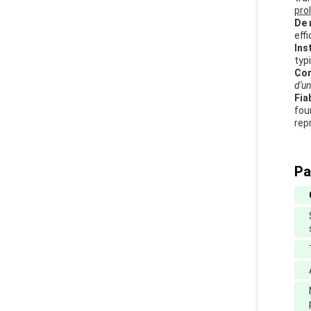
pro
De 
eff
Inst
typ
Com
d'un
Fia
four
rep
Pa