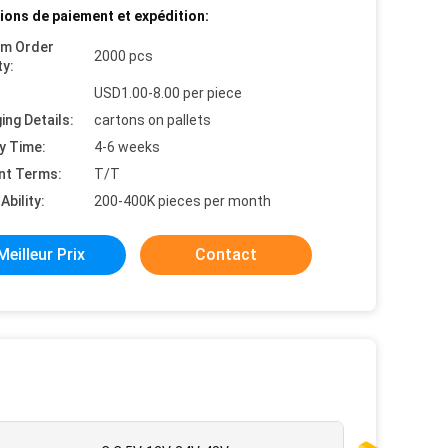
ions de paiement et expédition:
um Order
2000 pcs
ty:
USD1.00-8.00 per piece
ing Details:
cartons on pallets
y Time:
4-6 weeks
nt Terms:
T/T
Ability:
200-400K pieces per month
Meilleur Prix
Contact