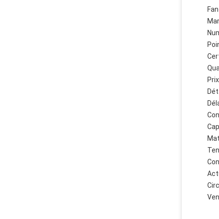
Fan
Mar
Num
Poin
Cer
Qua
Pri
Dét
Dél
Con
Cap
Mat
Ten
Con
Act
Circ
Ven