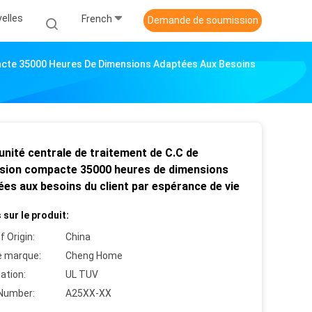
elles
French
Demande de soumission
pacte 35000 Heures De Dimensions Adaptées Aux Besoins
unité centrale de traitement de C.C de
sion compacte 35000 heures de dimensions
es aux besoins du client par espérance de vie
 sur le produit:
f Origin:
China
 marque:
Cheng Home
cation:
UL TUV
Number:
A25XX-XX