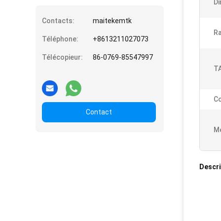
Di
Contacts:
maitekemtk
Ra
Téléphone:
+8613211027073
Télécopieur:
86-0769-85547997
TA
Co
Contact
Me
Descri