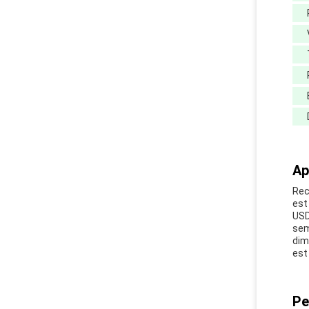
Ap
Rec
est
USD
sem
dim
est
Pe