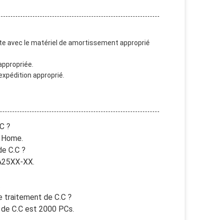
îte avec le matériel de amortissement approprié
appropriée.
expédition approprié.
.C ?
g Home.
de C.C ?
 A25XX-XX.
.
de traitement de C.C ?
t de C.C est 2000 PCs.