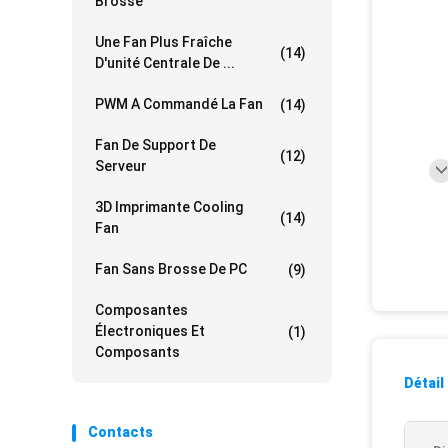
Brosse
Une Fan Plus Fraîche
(14)
D'unité Centrale De ...
PWM A Commandé La Fan
(14)
Fan De Support De
(12)
Serveur
3D Imprimante Cooling
(14)
Fan
Fan Sans Brosse De PC
(9)
Composantes
Électroniques Et
(1)
Composants
Détail
Contacts