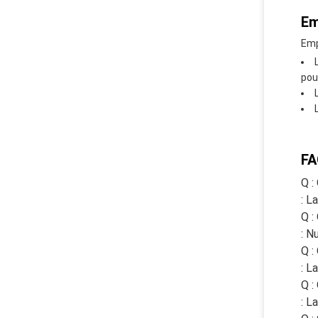
Em
Emp
pou
FA
Q :
: L
Q :
: N
Q :
: L
Q :
: L