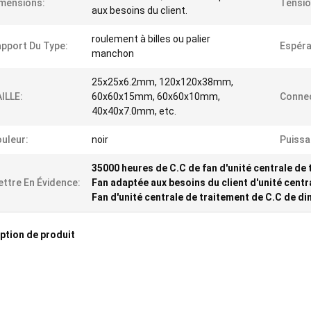
mensions:
Tensio
aux besoins du client.
roulement à billes ou palier
pport Du Type:
Espéra
manchon
25x25x6.2mm, 120x120x38mm,
ILLE:
60x60x15mm, 60x60x10mm,
Connec
40x40x7.0mm, etc.
uleur:
noir
Puissa
35000 heures de C.C de fan d'unité centrale de
ttre En Évidence:
Fan adaptée aux besoins du client d'unité cent
Fan d'unité centrale de traitement de C.C de 
ption de produit