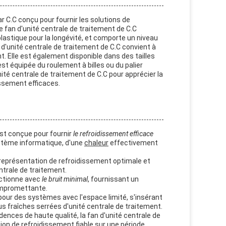
r C.C conçu pour fournir les solutions de
Ce fan d'unité centrale de traitement de C.C
astique pour la longévité, et comporte un niveau
d'unité centrale de traitement de C.C convient à
. Elle est également disponible dans des tailles
 est équipée du roulement à billes ou du palier
té centrale de traitement de C.C pour apprécier la
issement efficaces.
est conçue pour fournir
le refroidissement efficace
ystème informatique, d'une
chaleur
effectivement
 représentation de refroidissement optimale et
ntrale de traitement.
nctionne avec
le bruit minimal
, fournissant un
compromettante.
 pour des systèmes avec l'espace limité, s'insérant
us fraîches serrées d'unité centrale de traitement.
ences de haute qualité, la fan d'unité centrale de
tion de refroidissement fiable sur une
période