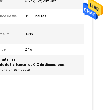
n:
C.C 5V, 12V, 24V, 48V
nce De Vie:
35000 heures
teur:
3-Pin
nce:
2.4W
 traitement
,
rale de traitement de C.C de dimensions
,
dimension compacte