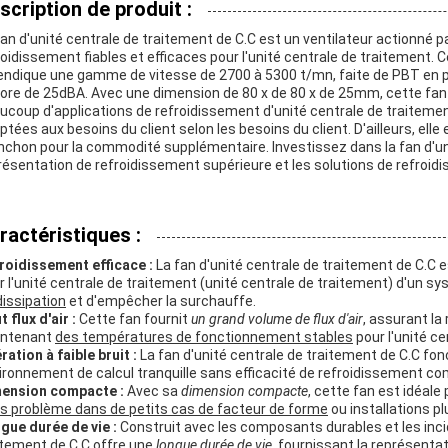
scription de produit :
fan d'unité centrale de traitement de C.C est un ventilateur actionné pa
roidissement fiables et efficaces pour l'unité centrale de traitement. 
endique une gamme de vitesse de 2700 à 5300 t/mn, faite de PBT en pl
ore de 25dBA. Avec une dimension de 80 x de 80 x de 25mm, cette fan 
ucoup d'applications de refroidissement d'unité centrale de traitement
ptées aux besoins du client selon les besoins du client. D'ailleurs, elle
chon pour la commodité supplémentaire. Investissez dans la fan d'uni
résentation de refroidissement supérieure et les solutions de refroid
ractéristiques :
roidissement efficace :
La fan d'unité centrale de traitement de C.C 
r l'unité centrale de traitement (unité centrale de traitement) d'un s
dissipation
et d'empêcher la surchauffe.
 flux d'air :
Cette fan fournit
un grand volume de flux d'air
, assurant la
ntenant
des températures de fonctionnement stables
pour l'unité ce
ration à faible bruit :
La fan d'unité centrale de traitement de C.C fo
ironnement de calcul tranquille sans efficacité de refroidissement 
ension compacte :
Avec sa
dimension compacte
, cette fan est idéale
s problème dans de petits cas de facteur de forme
ou installations pl
gue durée de vie :
Construit avec les composants durables et les incid
itement de C.C offre une
longue durée de vie
, fournissant la représenta