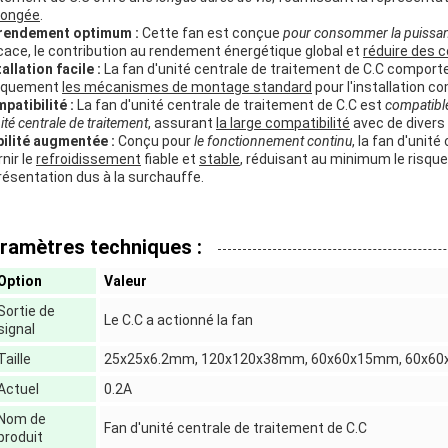
longée
.
rendement optimum :
Cette fan est conçue
pour consommer la puissa
icace, le contribution au rendement énergétique global et
réduire des c
allation facile :
La fan d'unité centrale de traitement de C.C comport
iquement
les mécanismes de montage standard
pour l'installation 
patibilité :
La fan d'unité centrale de traitement de C.C est
compatible
ité centrale de traitement
, assurant
la large compatibilité
avec de divers
bilité augmentée :
Conçu pour
le fonctionnement continu
, la fan d'unit
nir le
refroidissement
fiable et
stable
, réduisant au minimum le risqu
résentation dus à la surchauffe.
ramètres techniques :
Option
Valeur
Sortie de
Le C.C a actionné la fan
signal
Taille
25x25x6.2mm, 120x120x38mm, 60x60x15mm, 60x60x
Actuel
0.2A
Nom de
Fan d'unité centrale de traitement de C.C
produit