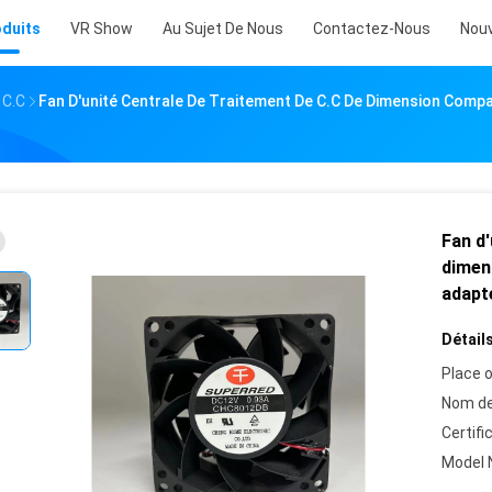
oduits
VR Show
Au Sujet De Nous
Contactez-Nous
Nouv
 C.C
Fan D'unité Centrale De Traitement De C.C De Dimension Com
Fan d'
dimen
adapté
Détails
Place o
Nom de
Certifi
Model 