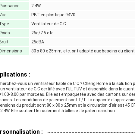
Puissance
2.4W
Vue
PBT en plastique 94V0
Type
Ventilateur de C.C
Poids
26g/7.5 etc.
Bruit
25dBA
Dimensions
80 x 80 x 25mm, etc. ont adapté aux besoins du client
plications :
herchez-vous un ventilateur fiable de C.C ? Cheng Home a la solution
 un ventilateur de C.C certifié avec l'UL TUV et disponible dans la quan
1.00-8.00 par morceau. Elle est empaquetée avec des cartons sur des pa
aines. Les conditions de paiement sont T/T. La capacité d'approvis
ensions du produit sont 80 x 80 x 25mm et la circulation d'air est 45 C
 2.4W. Elle soutient le roulement à billes et le palier manchon.
rsonnalisation :