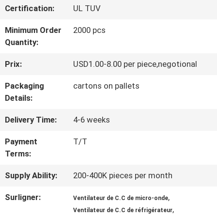
DE
Certification:
UL TUV
NOUS
Minimum Order
2000 pcs
Quantity:
VISITE
Prix:
USD1.00-8.00 per piece,negotional
D'USINE
Packaging
cartons on pallets
Details:
CONTRÔLE
Delivery Time:
4-6 weeks
DE
Payment
T/T
Terms:
QUALITÉ
Supply Ability:
200-400K pieces per month
CONTACTEZ-
Surligner:
,
Ventilateur de C.C de micro-onde
,
NOUS
Ventilateur de C.C de réfrigérateur