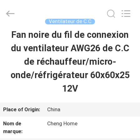
2026
Cheng
Home
Electronics
Ventilateur de C.C
Co.,Ltd.
All
Fan noire du fil de connexion
MAISON
Rights
Reserved.
du ventilateur AWG26 de C.C
PRODUITS
de réchauffeur/micro-
onde/réfrigérateur 60x60x25
VR
12V
SHOW
Place of Origin:
China
AU
Nom de
Cheng Home
SUJET
marque: