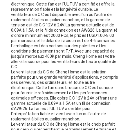
électronique. Cette fan est l'UL TUV a certifié et offre la
représentation fiable et la longévité durable. Le
ventilateur de C.C est disponible avec l'un ou l'autre de
roulement à billes ou palier manchon, et la gamme de
tension est de C.C 12V à 24V. La gamme actuelle est de
0.09A à 1.5A, et le fil de connexion est AWG26. La quantité
d'ordre minimum est 2000 PCs, le prix est USD1.00-8.00
par morceau, et le délai de livraison est de 4-6 semaines.
L'emballage est des cartons sur des palettes et les
conditions de paiement sont T/T. Avec une capacité de
jusqu'à morceaux 400K par mois, Cheng Home est votre
aller-à la source pour les ventilateurs de haute qualité de
C.C.
Le ventilateur du C.C de Cheng Home est la solution
parfaite pour une grande variété d'applications, y compris
des serveurs, des ordinateurs, et toute autre
électronique. Cette fan sans brosse de C.C est conçue
pour fournir le refroidissement et les performances
optimales efficaces. Elle opère C.C 12V à 24V, offrant une
gamme actuelle de 0.09A à 1.5A et un fil de connexion
d'AWG26. La fan est l'UL TUV a certifié pour
l'interprétation fiable et vient avec l'un ou l'autre de
roulement à billes ou palier manchon.
Le ventilateur du C.C de Cheng Home est le choix parfait
pour ceux qui recherchent le refroidissement efficace et