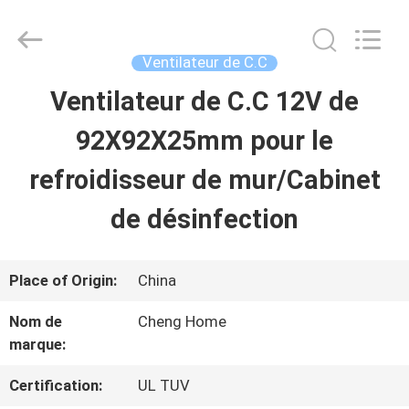
2026
Cheng
Home
Electronics
Ventilateur de C.C
Co.,Ltd.
All
Ventilateur de C.C 12V de
MAISON
Rights
Reserved.
92X92X25mm pour le
PRODUITS
refroidisseur de mur/Cabinet
de désinfection
VR
SHOW
Place of Origin:
China
Nom de
Cheng Home
AU
marque:
SUJET
Certification:
UL TUV