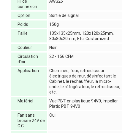
Fil de
AWG26
connexion
Option
Sortie de signal
Poids
150g
Taille
135x135x25mm, 120x120x25mm,
80x80x20mm, Etc. Customized
Couleur
Noir
Circulation
22 - 156 CFM
d'air
Application
Cheminée, four, refroidisseur
électriques de mur, désinfectant le
Cabinet, le réchauffeur, la micro-
onde, le réfrigérateur, le refroidisseur,
etc.
Matériel
Vue PBT en plastique 94V0, lmpeller
Platic PBT 94V0
Fan sans
Oui
brosse 24V de
C.C