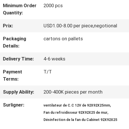
DE
Minimum Order
2000 pcs
Quantity:
NOUS
Prix:
USD1.00-8.00 per piece,negotional
VISITE
Packaging
cartons on pallets
Details:
D'USINE
Delivery Time:
4-6 weeks
CONTRÔLE
Payment
T/T
Terms:
DE
Supply Ability:
200-400K pieces per month
QUALITÉ
Surligner:
,
ventilateur de C.C 12V de 92X92X25mm
,
CONTACTEZ-
Fan du refroidisseur 92X92X25 de mur
Désinfection de la fan du Cabinet 92X92X25
NOUS