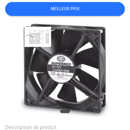
MEILLEUR PRIX
NOUVELLES
DEMANDEZ
UNE
CITATION
PLAN
DU
SITE
Description de produit