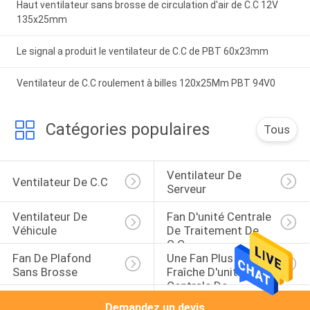
Haut ventilateur sans brosse de circulation d'air de C.C 12V
135x25mm
Le signal a produit le ventilateur de C.C de PBT 60x23mm
Ventilateur de C.C roulement à billes 120x25Mm PBT 94V0
Catégories populaires
Tous
Ventilateur De 
Ventilateur De C.C
Serveur
Ventilateur De 
Fan D'unité Centrale 
Véhicule
De Traitement De 
C.C
Fan De Plafond 
Une Fan Plus 
Sans Brosse
Fraîche D'unité 
Centrale De 
PWM A Commandé 
Fan De Support De 
Traitement
Demandez un devis