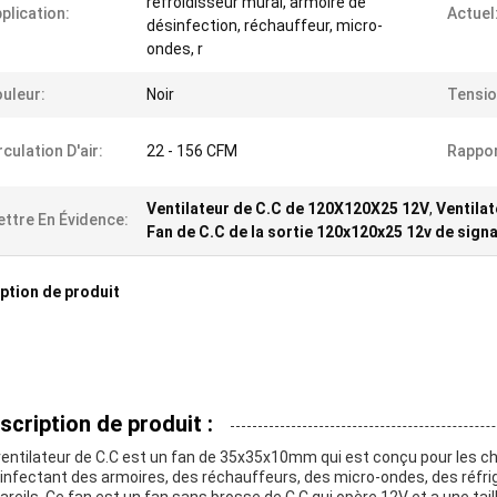
refroidisseur mural, armoire de
plication:
Actuel
désinfection, réchauffeur, micro-
ondes, r
uleur:
Noir
Tensio
rculation D'air:
22 - 156 CFM
Rappor
Ventilateur de C.C de 120X120X25 12V
,
Ventilat
ttre En Évidence:
Fan de C.C de la sortie 120x120x25 12v de signa
ption de produit
scription de produit :
ventilateur de C.C est un fan de 35x35x10mm qui est conçu pour les ch
infectant des armoires, des réchauffeurs, des micro-ondes, des réfrig