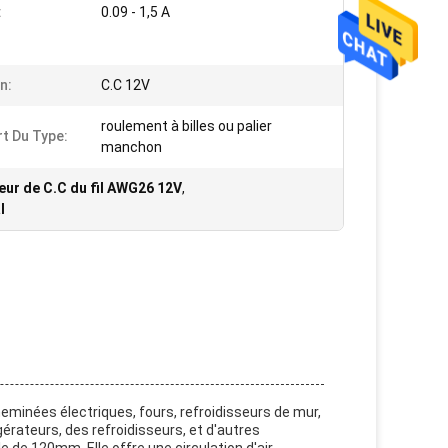
:
0.09 - 1,5 A
n:
C.C 12V
roulement à billes ou palier
t Du Type:
manchon
eur de C.C du fil AWG26 12V
,
l
eminées électriques, fours, refroidisseurs de mur,
érateurs, des refroidisseurs, et d'autres