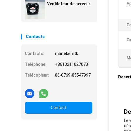
Ap
Ventilateur de serveur
Co
Contacts
Ci
Contacts:
maitekemtk
Me
Téléphone:
+8613211027073
Télécopieur:
86-0769-85547997
Descri
Contact
De
Le 
dés