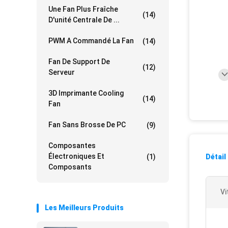
Une Fan Plus Fraîche
(14)
D'unité Centrale De ...
PWM A Commandé La Fan
(14)
Fan De Support De
(12)
Serveur
3D Imprimante Cooling
(14)
Fan
Fan Sans Brosse De PC
(9)
Composantes
Électroniques Et
(1)
Détail
Composants
Vi
Les Meilleurs Produits