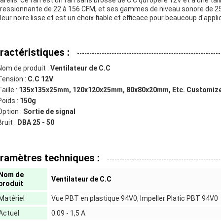
areils. Ce fan est un fan sans brosse de C.C qui opère 12V et a une taill
ressionnante de 22 à 156 CFM, et ses gammes de niveau sonore de 25 
leur noire lisse et est un choix fiable et efficace pour beaucoup d'appli
ractéristiques :
Nom de produit :
Ventilateur de C.C
Tension :
C.C 12V
Taille :
135x135x25mm, 120x120x25mm, 80x80x20mm, Etc. Customiz
Poids :
150g
Option :
Sortie de signal
Bruit :
DBA 25 - 50
ramètres techniques :
Nom de
Ventilateur de C.C
produit
Matériel
Vue PBT en plastique 94V0, lmpeller Platic PBT 94V0
Actuel
0.09 - 1,5 A