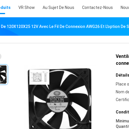
oduits
VR Show
Au Sujet De Nous
Contactez-Nous
Nouv
C De 120X120X25 12V Avec Le Fil De Connexion AWG26 Et L'option De S
Ventil
connex
Détails
Place o
Nom de
Certifi
Condit
Minim
Quanti