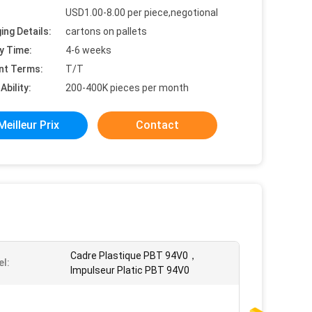
USD1.00-8.00 per piece,negotional
ing Details:
cartons on pallets
y Time:
4-6 weeks
nt Terms:
T/T
Ability:
200-400K pieces per month
Meilleur Prix
Contact
Cadre Plastique PBT 94V0，
el:
Impulseur Platic PBT 94V0