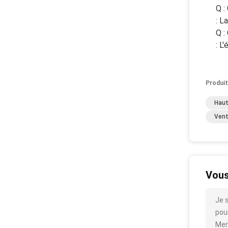
Q :
: L
Q :
: L
Produit
Haut
Vent
Vous
Je 
pour
Mer