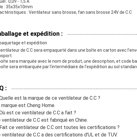
el : 0,09 - 1,5 A
lle : 35x35x10mm
actéristiques : Ventilateur sans brosse, fan sans brosse 24V de C.C
ballage et expédition :
aquetage et expédition
ventilateur de C.C sera empaqueté dans une boîte en carton avec l'enve
nsport.
boîte sera marquée avec le nom de produit, une description, et code b
boîte sera embarquée par l'intermédiaire de l'expédition au sol standar
Q :
 Quelle est la marque de ce ventilateur de C.C ?
a marque est Cheng Home.
 Où est ce ventilateur de C.C a fait ?
e ventilateur de C.C est fabriqué en Chine.
 Fait ce ventilateur de C.C ont toutes les certifications ?
e ventilateur de C.C a des certifications d'UL et de TUV.