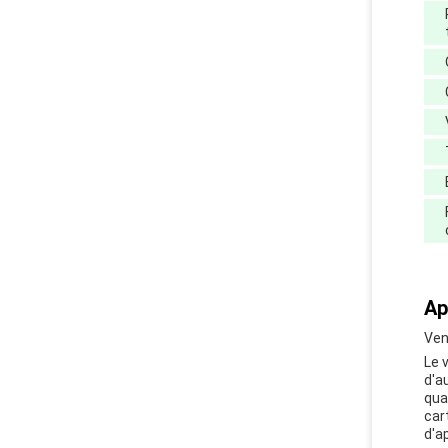
Ap
Ven
Le 
d'a
qua
car
d'a