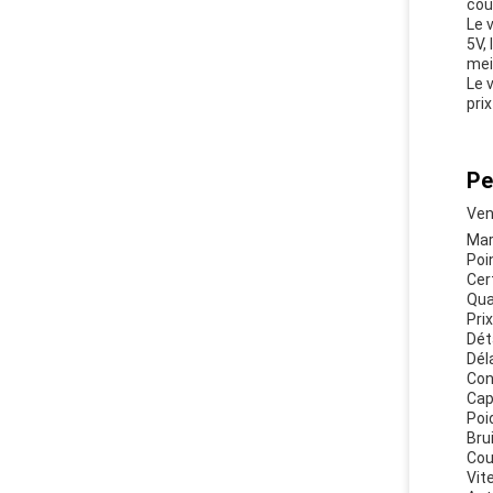
cou
Le 
5V, 
mei
Le 
pri
Pe
Ven
Mar
Poin
Cer
Qua
Pri
Dét
Dél
Con
Cap
Poi
Brui
Coul
Vit