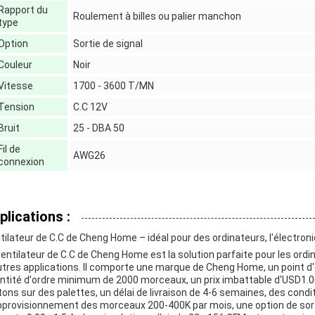
Rapport du
Roulement à billes ou palier manchon
type
Option
Sortie de signal
Couleur
Noir
Vitesse
1700 - 3600 T/MN
Tension
C.C 12V
Bruit
25 - DBA 50
Fil de
AWG26
connexion
plications :
tilateur de C.C de Cheng Home – idéal pour des ordinateurs, l'électroni
ventilateur de C.C de Cheng Home est la solution parfaite pour les ordi
utres applications. Il comporte une marque de Cheng Home, un point d'ori
ntité d'ordre minimum de 2000 morceaux, un prix imbattable d'USD1.
tons sur des palettes, un délai de livraison de 4-6 semaines, des cond
pprovisionnement des morceaux 200-400K par mois, une option de sorti