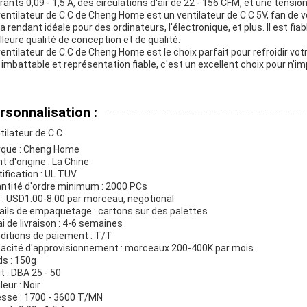
rants 0,09 - 1,5 A, des circulations d'air de 22 - 156 CFM, et une tension
ventilateur de C.C de Cheng Home est un ventilateur de C.C 5V, fan de v
la rendant idéale pour des ordinateurs, l'électronique, et plus. Il est fi
lleure qualité de conception et de qualité.
ventilateur de C.C de Cheng Home est le choix parfait pour refroidir vot
x imbattable et représentation fiable, c'est un excellent choix pour n'im
rsonnalisation :
tilateur de C.C
que : Cheng Home
t d'origine : La Chine
tification : UL TUV
ntité d'ordre minimum : 2000 PCs
x : USD1.00-8.00 par morceau, negotional
ails de empaquetage : cartons sur des palettes
ai de livraison : 4-6 semaines
ditions de paiement : T/T
acité d'approvisionnement : morceaux 200-400K par mois
ds : 150g
t : DBA 25 - 50
eur : Noir
esse : 1700 - 3600 T/MN