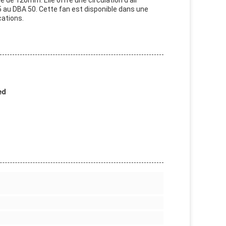
e de 120mm. Elle offre une circulation d'air
au DBA 50. Cette fan est disponible dans une
cations.
ed