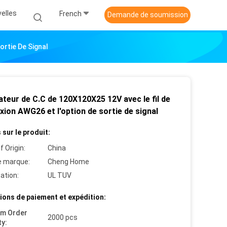
elles
French
Demande de soumission
ortie De Signal
ateur de C.C de 120X120X25 12V avec le fil de
ion AWG26 et l'option de sortie de signal
 sur le produit:
f Origin:
China
 marque:
Cheng Home
cation:
UL TUV
ions de paiement et expédition:
um Order
2000 pcs
ty: