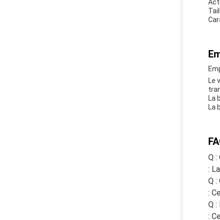
Actu
Tai
Car
Em
Emp
Le 
tra
La 
La 
FA
Q :
: L
Q :
: C
Q :
: C